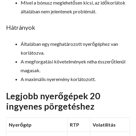
Mivel a bónusz meglehetősen kicsi, az időkorlátok
általában nem jelentenek problémát.
Hátrányok
Általában egy meghatározott nyerőgéphez van
korlátozva.
A megforgatási követelmények néha ésszerűtlenül
magasak.
A maximális nyeremény korlátozott.
Legjobb nyerőgépek 20
ingyenes pörgetéshez
Nyerőgép
RTP
Volatilitás