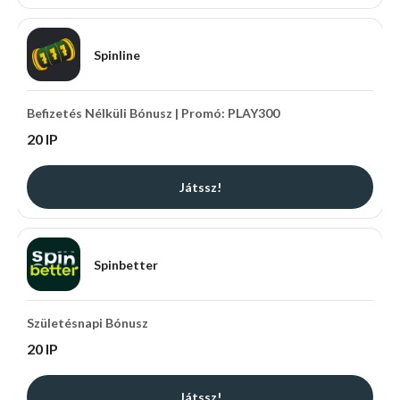
Spinline
Befizetés Nélküli Bónusz | Promó: PLAY300
20 IP
Játssz!
Spinbetter
Születésnapi Bónusz
20 IP
Játssz!