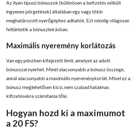
Az ilyen típusú bónuszok (különösen a befizetés nélküli
ingyenes pörgetések) általában egy vagy több
meghatározott nyerőgéphez adhatók. Ezt mindig világosan
feltüntetik a bónuszleírásban.
Maximális nyeremény korlátozás
Van egy pénzben kifejezett limit, amelyet az adott
bónusszal nyerhet. Minél alacsonyabb a bónusz összege,
annál alacsonyabb a maximális nyereménykorlát. Mivel ez a
bónusz meglehetősen kicsi, nem szabad hatalmas
kifizetésekre számítania tőle.
Hogyan hozd ki a maximumot
a 20 FS?