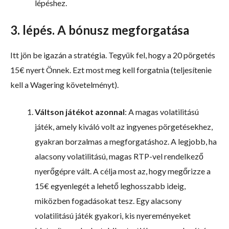
lépéshez.
3. lépés. A bónusz megforgatása
Itt jön be igazán a stratégia. Tegyük fel, hogy a 20 pörgetés
15€ nyert Önnek. Ezt most meg kell forgatnia (teljesítenie
kell a Wagering követelményt).
Váltson játékot azonnal
: A magas volatilitású
játék, amely kiváló volt az ingyenes pörgetésekhez,
gyakran borzalmas a megforgatáshoz. A legjobb, ha
alacsony volatilitású, magas RTP-vel rendelkező
nyerőgépre vált. A célja most az, hogy megőrizze a
15€ egyenlegét a lehető leghosszabb ideig,
miközben fogadásokat tesz. Egy alacsony
volatilitású játék gyakori, kis nyereményeket