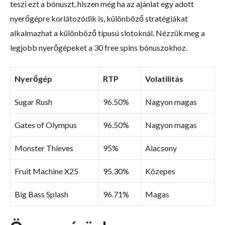
teszi ezt a bónuszt, hiszen még ha az ajánlat egy adott
nyerőgépre korlátozódik is, különböző stratégiákat
alkalmazhat a különböző típusú slotoknál. Nézzük meg a
legjobb nyerőgépeket a 30 free spins bónuszokhoz.
Nyerőgép
RTP
Volatilitás
Sugar Rush
96.50%
Nagyon magas
Gates of Olympus
96.50%
Nagyon magas
Monster Thieves
95%
Alacsony
Fruit Machine X25
95.30%
Közepes
Big Bass Splash
96.71%
Magas