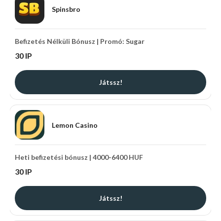
Spinsbro
Befizetés Nélküli Bónusz | Promó: Sugar
30 IP
Játssz!
Lemon Casino
Heti befizetési bónusz | 4000-6400 HUF
30 IP
Játssz!