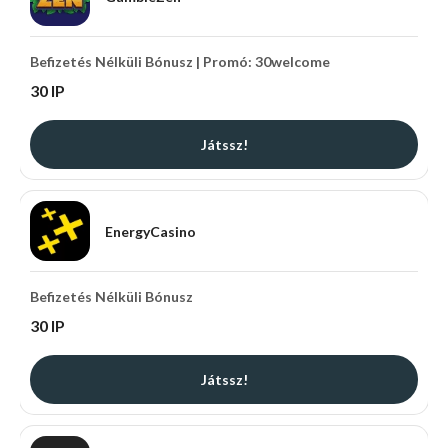
Befizetés Nélküli Bónusz | Promó: 30welcome
30 IP
Játssz!
EnergyCasino
Befizetés Nélküli Bónusz
30 IP
Játssz!