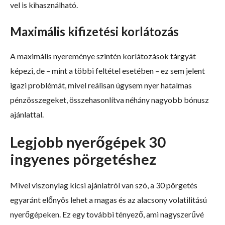
vel is kihasználható.
Maximális kifizetési korlátozás
A maximális nyereménye szintén korlátozások tárgyát
képezi, de – mint a többi feltétel esetében – ez sem jelent
igazi problémát, mivel reálisan úgysem nyer hatalmas
pénzösszegeket, összehasonlítva néhány nagyobb bónusz
ajánlattal.
Legjobb nyerőgépek 30
ingyenes pörgetéshez
Mivel viszonylag kicsi ajánlatról van szó, a 30 pörgetés
egyaránt előnyös lehet a magas és az alacsony volatilitású
nyerőgépeken. Ez egy további tényező, ami nagyszerűvé