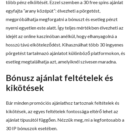
több pénz elköltését. Ezzel szemben a 30 free spins ajánlat
egyfajta “arany középút”: élvezheti a pörgetést,
megpróbálhatja megforgatni a bónuszt és esetleg pénzt
nyerni egyetlen este alatt. Így teljes mértékben élvezheti az
idejét az online kaszinóban anélkül, hogy elhanyagolná a
hosszú távú elköteleződést. Kihasználhat több 30 ingyenes
pörgetést tartalmazó ajánlatot különböző platformokon, és
esetleg megtalálhatja azt, amelyiknél szívesen maradna.
Bónusz ajánlat feltételek és
kikötések
Bár minden promóciós ajánlathoz tartoznak feltételek és
kikötések, az egyes feltételek fontossága eltérő lehet az
ajánlat típusától függően. Nézzük meg, mi a legfontosabb a
30 IP bónuszok esetében.