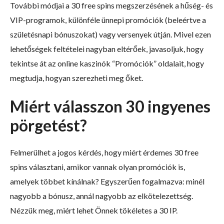
További módjai a 30 free spins megszerzésének a hűség- és
VIP-programok, különféle ünnepi promóciók (beleértve a
születésnapi bónuszokat) vagy versenyek útján. Mivel ezen
lehetőségek feltételei nagyban eltérőek, javasoljuk, hogy
tekintse át az online kaszinók “Promóciók” oldalait, hogy
megtudja, hogyan szerezheti meg őket.
Miért válasszon 30 ingyenes
pörgetést?
Felmerülhet a jogos kérdés, hogy miért érdemes 30 free
spins választani, amikor vannak olyan promóciók is,
amelyek többet kínálnak? Egyszerűen fogalmazva: minél
nagyobb a bónusz, annál nagyobb az elkötelezettség.
Nézzük meg, miért lehet Önnek tökéletes a 30 IP.